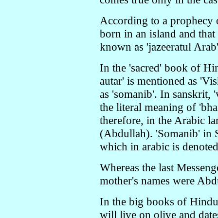
According to a prophecy o
born in an island and that 
known as 'jazeeratul Arab'
In the 'sacred' book of Hi
autar' is mentioned as 'V
as 'somanib'. In sanskrit, 
the literal meaning of 'bha
therefore, in the Arabic l
(Abdullah). 'Somanib' in 
which in arabic is denote
Whereas the last Messen
mother's names were Abdu
In the big books of Hindus,
will live on olive and dat