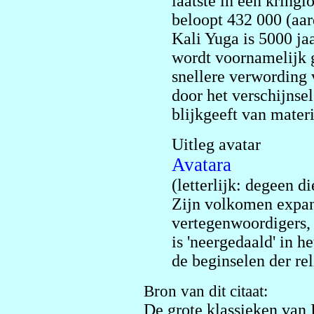
laatste in een kring
beloopt 432 000 (aar
Kali Yuga is 5000 ja
wordt voornamelijk 
snellere verwording 
door het verschijnse
blijkgeeft van mater
Uitleg avatar
Avatara
(letterlijk: degeen d
Zijn volkomen expan
vertegenwoordigers, 
is 'neergedaald' in h
de beginselen der rel
Bron van dit citaat:
De grote klassieken van 