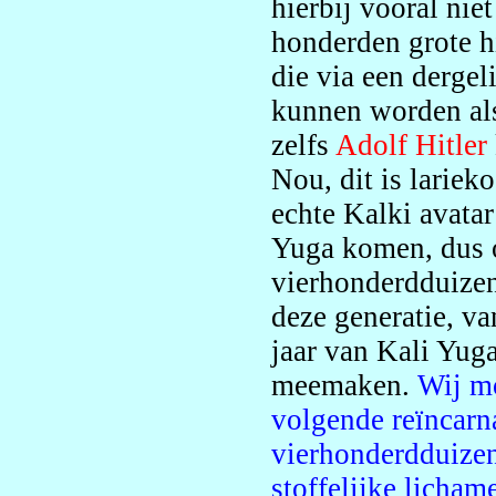
hierbij vooral niet
honderden grote hi
die via een derge
kunnen worden als
zelfs
Adolf Hitler
Nou, dit is lariek
echte Kalki avatar
Yuga komen, dus 
vierhonderdduizen
deze generatie, va
jaar van Kali Yuga
meemaken.
Wij m
volgende reïncarn
vierhonderdduizen
stoffelijke licham