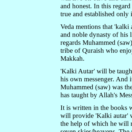
and honest. In this regard
true and established only
Veda mentions that 'kalki 
and noble dynasty of his l
regards Muhammed (saw) a
tribe of Quraish who enjo
Makkah.
'Kalki Autar' will be tau
his own messenger. And it 
Muhammed (saw) was the
has taught by Allah's Mess
It is written in the book
will provide 'Kalki autar' 
the help of which he will
seven skies/heavens. The r