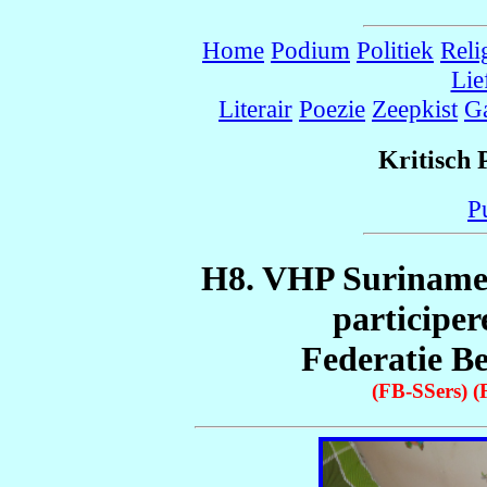
Home
Podium
Politiek
Reli
Lie
Literair
Poezie
Zeepkist
G
Kritisch
Pu
H8. VHP Suriname:
participer
Federatie B
(FB-SSers) 