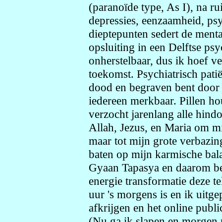
(paranoïde type, As I), na ru
depressies, eenzaamheid, ps
dieptepunten sedert de men
opsluiting in een Delftse psyc
onherstelbaar, dus ik hoef v
toekomst. Psychiatrisch patiënt
dood en begraven bent door 
iedereen merkbaar. Pillen hou
verzocht jarenlang alle hindo
Allah, Jezus, en Maria om m
maar tot mijn grote verbazin
baten op mijn karmische bala
Gyaan Tapasya en daarom ben
energie transformatie deze tek
uur 's morgens is en ik uitg
afkrijgen en het online publ
(Nu ga ik slapen en morgen 