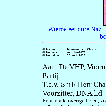
Wieroe eet dure Nazi 
bo
Offeraar       Dewanand en Wieroe

Offercode      waction0075

Aan: De VHP, Vooru
Partij
T.a.v. Shri/ Herr Ch
Voorzitter, DNA lid
En aan alle overige leden, z